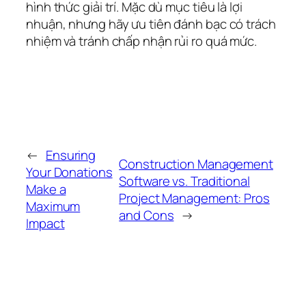
hình thức giải trí. Mặc dù mục tiêu là lợi
nhuận, nhưng hãy ưu tiên đánh bạc có trách
nhiệm và tránh chấp nhận rủi ro quá mức.
←
Ensuring
Construction Management
Your Donations
Software vs. Traditional
Make a
Project Management: Pros
Maximum
and Cons
→
Impact