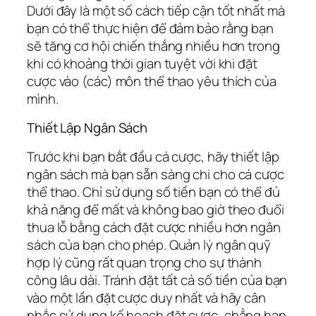
Dưới đây là một số cách tiếp cận tốt nhất mà
bạn có thể thực hiện để đảm bảo rằng bạn
sẽ tăng cơ hội chiến thắng nhiều hơn trong
khi có khoảng thời gian tuyệt vời khi đặt
cược vào (các) môn thể thao yêu thích của
mình.
Thiết Lập Ngân Sách
Trước khi bạn bắt đầu cá cược, hãy thiết lập
ngân sách mà bạn sẵn sàng chi cho cá cược
thể thao. Chỉ sử dụng số tiền bạn có thể đủ
khả năng để mất và không bao giờ theo đuổi
thua lỗ bằng cách đặt cược nhiều hơn ngân
sách của bạn cho phép. Quản lý ngân quỹ
hợp lý cũng rất quan trọng cho sự thành
công lâu dài. Tránh đặt tất cả số tiền của bạn
vào một lần đặt cược duy nhất và hãy cân
nhắc sử dụng kế hoạch đặt cược, chẳng hạn