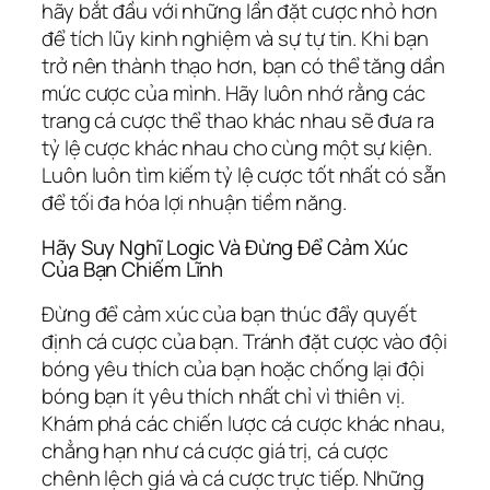
hãy bắt đầu với những lần đặt cược nhỏ hơn
để tích lũy kinh nghiệm và sự tự tin. Khi bạn
trở nên thành thạo hơn, bạn có thể tăng dần
mức cược của mình. Hãy luôn nhớ rằng các
trang cá cược thể thao khác nhau sẽ đưa ra
tỷ lệ cược khác nhau cho cùng một sự kiện.
Luôn luôn tìm kiếm tỷ lệ cược tốt nhất có sẵn
để tối đa hóa lợi nhuận tiềm năng.
Hãy Suy Nghĩ Logic Và Đừng Để Cảm Xúc
Của Bạn Chiếm Lĩnh
Đừng để cảm xúc của bạn thúc đẩy quyết
định cá cược của bạn. Tránh đặt cược vào đội
bóng yêu thích của bạn hoặc chống lại đội
bóng bạn ít yêu thích nhất chỉ vì thiên vị.
Khám phá các chiến lược cá cược khác nhau,
chẳng hạn như cá cược giá trị, cá cược
chênh lệch giá và cá cược trực tiếp. Những