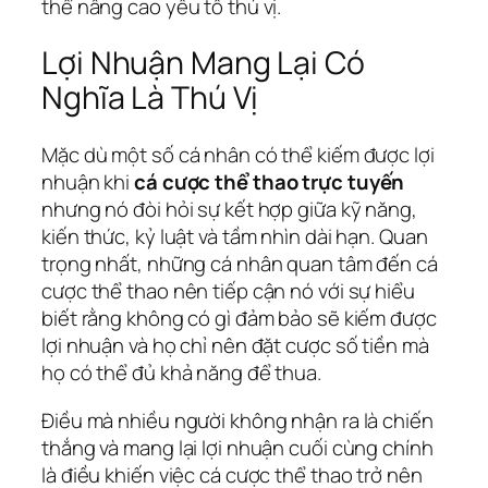
thể nâng cao yếu tố thú vị.
Lợi Nhuận Mang Lại Có
Nghĩa Là Thú Vị
Mặc dù một số cá nhân có thể kiếm được lợi
nhuận khi
cá cược thể thao trực tuyến
nhưng nó đòi hỏi sự kết hợp giữa kỹ năng,
kiến thức, kỷ luật và tầm nhìn dài hạn. Quan
trọng nhất, những cá nhân quan tâm đến cá
cược thể thao nên tiếp cận nó với sự hiểu
biết rằng không có gì đảm bảo sẽ kiếm được
lợi nhuận và họ chỉ nên đặt cược số tiền mà
họ có thể đủ khả năng để thua.
Điều mà nhiều người không nhận ra là chiến
thắng và mang lại lợi nhuận cuối cùng chính
là điều khiến việc cá cược thể thao trở nên